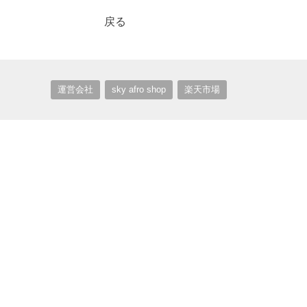
戻る
運営会社
sky afro shop
楽天市場