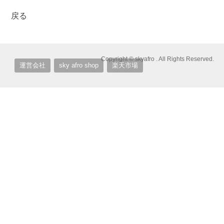
戻る
Copyright © skyafro . All Rights Reserved.
運営会社
sky afro shop
楽天市場